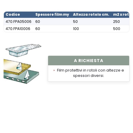
Codice
Spessore film my
Altezza rotolo cm.
m2 x roto
470.FPA05006
60
50
250
470.FPA10006
60
100
500
A RICHIESTA
Film protettivi in rotoli con altezze e
spessori diversi.