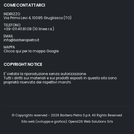
COME CONTATTARCI
INDIRIZZO
Via Primo Levi 4, 10095 Grugliasco (TO)
TELEFONO
+39-011.411.81.08 (10 linee r.a.)
EMAIL
info@barberopietro.it
MAPPA
Clicca qui per la mappa Google
COPYRIGHT NOTICE
E' vietata la riporoduzione senza autorizzazione.
Tutti i diritti sui materiali e sui prodotti esposti in questo sito sono
proprietà riservata dei rispettivi marchi.
© Copyrights reserved - 2026 Barbero Pietro S.p.A. All Rights Reserved
Sito web (sviluppo e grafica):
Opera126 Web Solutions Srls