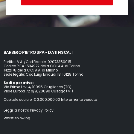
BARBERO PIETRO SPA - DATI FISCALI
Partita I.V.A. /Cod.Fiscale: 02073350015
Codice R.E.A.: 534972 della C.C.I.A.A. di Torino
1422178 della C.C.I.A.A. di Milano
Sede legale: C.so Luigi Einaudi 18, 10128 Torino
Sedi operative:
Via Primo Levi 4, 10095 Grugliasco (TO)
Viale Europa 72 b/9, 20090 Cusago (MI)
Capitale sociale: € 2.000.000,00 Interamente versato
Leggi la nostra Privacy Policy
Whistleblowing