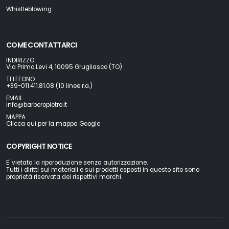
Whistleblowing
COME CONTATTARCI
INDIRIZZO
Via Primo Levi 4, 10095 Grugliasco (TO)
TELEFONO
+39-011.411.81.08 (10 linee r.a.)
EMAIL
info@barberopietro.it
MAPPA
Clicca qui per la mappa Google
COPYRIGHT NOTICE
E' vietata la riporoduzione senza autorizzazione.
Tutti i diritti sui materiali e sui prodotti esposti in questo sito sono
proprietà riservata dei rispettivi marchi.