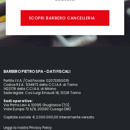
SCOPRI BARBERO CANCELLERIA
BARBERO PIETRO SPA - DATI FISCALI
Partita I.V.A. /Cod.Fiscale: 02073350015
Codice R.E.A.: 534972 della C.C.I.A.A. di Torino
1422178 della C.C.I.A.A. di Milano
Sede legale: C.so Luigi Einaudi 18, 10128 Torino
Sedi operative:
Via Primo Levi 4, 10095 Grugliasco (TO)
Viale Europa 72 b/9, 20090 Cusago (MI)
Capitale sociale: € 2.000.000,00 Interamente versato
Leggi la nostra Privacy Policy