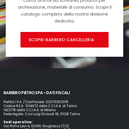
Carta, articoli da scrivania, prodotti per
archiviazione, materiale di consumo. Scopri il
catalogo completo della nostra divisione
dedicata.
SCOPRI BARBERO CANCELLERIA
BARBERO PIETRO SPA - DATI FISCALI
Partita I.V.A. /Cod.Fiscale: 02073350015
Codice R.E.A.: 534972 della C.C.I.A.A. di Torino
1422178 della C.C.I.A.A. di Milano
Sede legale: C.so Luigi Einaudi 18, 10128 Torino
Sedi operative:
Via Primo Levi 4, 10095 Grugliasco (TO)