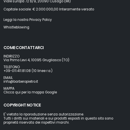
Viale Europa 72 b/9, 20090 Cusago (MI)
Capitale sociale: € 2.000.000,00 Interamente versato
Leggi la nostra Privacy Policy
Whistleblowing
COME CONTATTARCI
INDIRIZZO
Via Primo Levi 4, 10095 Grugliasco (TO)
TELEFONO
+39-011.411.81.08 (10 linee r.a.)
EMAIL
info@barberopietro.it
MAPPA
Clicca qui per la mappa Google
COPYRIGHT NOTICE
E' vietata la riporoduzione senza autorizzazione.
Tutti i diritti sui materiali e sui prodotti esposti in questo sito sono
proprietà riservata dei rispettivi marchi.