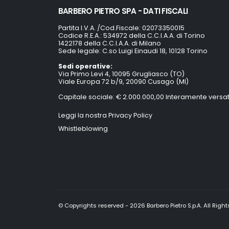
BARBERO PIETRO SPA - DATI FISCALI
Partita I.V.A. /Cod.Fiscale: 02073350015
Codice R.E.A.: 534972 della C.C.I.A.A. di Torino
1422178 della C.C.I.A.A. di Milano
Sede legale: C.so Luigi Einaudi 18, 10128 Torino
Sedi operative:
Via Primo Levi 4, 10095 Grugliasco (TO)
Viale Europa 72 b/9, 20090 Cusago (MI)
Capitale sociale: € 2.000.000,00 Interamente versa
Leggi la nostra Privacy Policy
Whistleblowing
© Copyrights reserved - 2026 Barbero Pietro S.p.A. All Righ