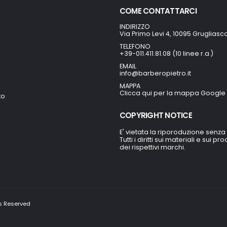
COME CONTATTARCI
INDIRIZZO
Via Primo Levi 4, 10095 Grugliasc
TELEFONO
+39-011.411.81.08 (10 linee r.a.)
EMAIL
info@barberopietro.it
MAPPA
Clicca qui per la mappa Google
to
COPYRIGHT NOTICE
E' vietata la riporoduzione senza
Tutti i diritti sui materiali e sui 
dei rispettivi marchi.
ts Reserved