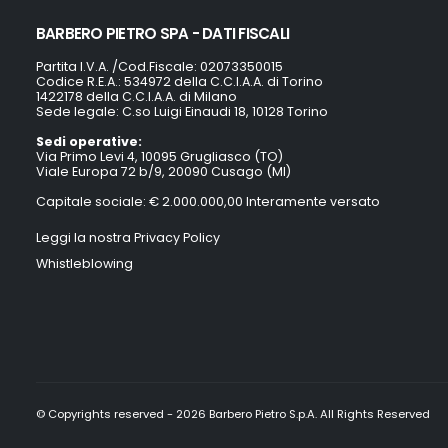
BARBERO PIETRO SPA - DATI FISCALI
Partita I.V.A. /Cod.Fiscale: 02073350015
Codice R.E.A.: 534972 della C.C.I.A.A. di Torino
1422178 della C.C.I.A.A. di Milano
Sede legale: C.so Luigi Einaudi 18, 10128 Torino
Sedi operative:
Via Primo Levi 4, 10095 Grugliasco (TO)
Viale Europa 72 b/9, 20090 Cusago (MI)
Capitale sociale: € 2.000.000,00 Interamente versato
Leggi la nostra Privacy Policy
Whistleblowing
© Copyrights reserved - 2026 Barbero Pietro S.p.A. All Rights Reserved