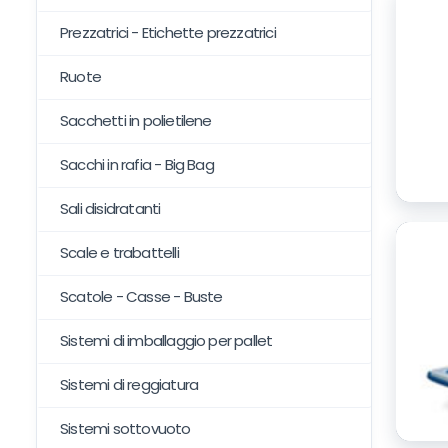
Prezzatrici - Etichette prezzatrici
Ruote
Sacchetti in polietilene
Sacchi in rafia - Big Bag
Sali disidratanti
Scale e trabattelli
Scatole - Casse - Buste
Sistemi di imballaggio per pallet
Sistemi di reggiatura
Sistemi sottovuoto