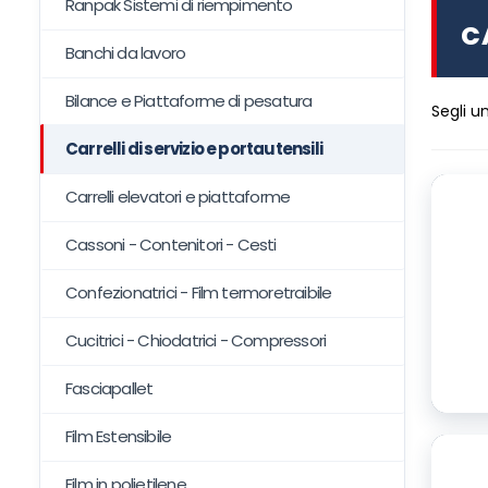
Ranpak Sistemi di riempimento
C
Banchi da lavoro
Bilance e Piattaforme di pesatura
Segli u
Carrelli di servizio e portautensili
Carrelli elevatori e piattaforme
Cassoni - Contenitori - Cesti
Confezionatrici - Film termoretraibile
Cucitrici - Chiodatrici - Compressori
Fasciapallet
Film Estensibile
Film in polietilene