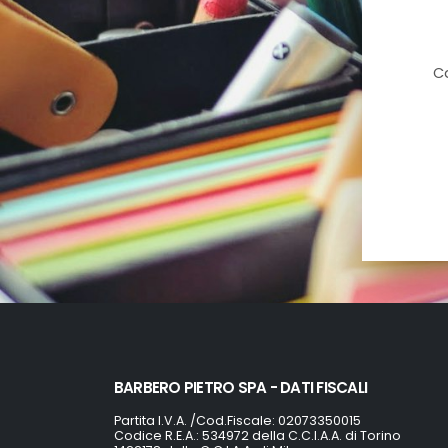
Ca
BARBERO PIETRO SPA - DATI FISCALI
Partita I.V.A. /Cod.Fiscale: 02073350015
Codice R.E.A.: 534972 della C.C.I.A.A. di Torino