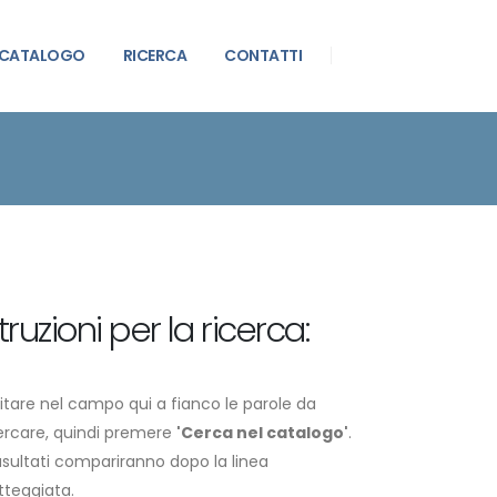
CATALOGO
RICERCA
CONTATTI
struzioni per la ricerca:
itare nel campo qui a fianco le parole da
ercare, quindi premere
'Cerca nel catalogo'
.
iusultati compariranno dopo la linea
tteggiata.