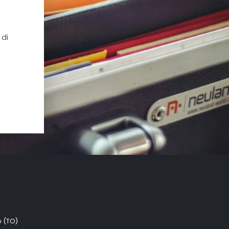
 di
o (TO)