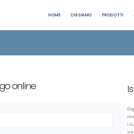
HOME
CHI SIAMO
PRODOTTI
ogo online
I
Dig
ric
I r
tra