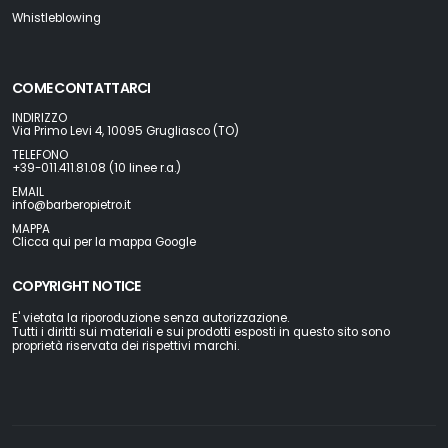
Whistleblowing
COME CONTATTARCI
INDIRIZZO
Via Primo Levi 4, 10095 Grugliasco (TO)
TELEFONO
+39-011.411.81.08 (10 linee r.a.)
EMAIL
info@barberopietro.it
MAPPA
Clicca qui per la mappa Google
COPYRIGHT NOTICE
E' vietata la riporoduzione senza autorizzazione.
Tutti i diritti sui materiali e sui prodotti esposti in questo sito sono
proprietà riservata dei rispettivi marchi.