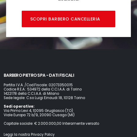
SCOPRI BARBERO CANCELLERIA
BARBERO PIETRO SPA - DATI FISCALI
Partita I.V.A. /Cod.Fiscale: 02073350015
Codice R.E.A.: 534972 della C.C.I.A.A. di Torino
1422178 della C.C.I.A.A. di Milano
Sede legale: C.so Luigi Einaudi 18, 10128 Torino
Sedi operative:
Via Primo Levi 4, 10095 Grugliasco (TO)
Viale Europa 72 b/9, 20090 Cusago (MI)
Capitale sociale: € 2.000.000,00 Interamente versato
Leggi la nostra Privacy Policy