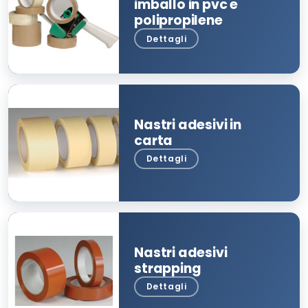
imballo in pvc e
polipropilene
Nastri adesivi in
carta
Nastri adesivi
strapping