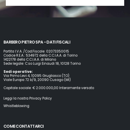
BARBERO PIETRO SPA - DATI FISCALI
Partita I.V.A. /Cod.Fiscale: 02073350015
Codice R.E.A.: 534972 della C.C.I.A.A. di Torino
1422178 della C.C.I.A.A. di Milano
Sede legale: C.so Luigi Einaudi 18, 10128 Torino
Sedi operative:
Via Primo Levi 4, 10095 Grugliasco (TO)
Viale Europa 72 b/9, 20090 Cusago (MI)
Capitale sociale: € 2.000.000,00 Interamente versato
Leggi la nostra Privacy Policy
Whistleblowing
COME CONTATTARCI