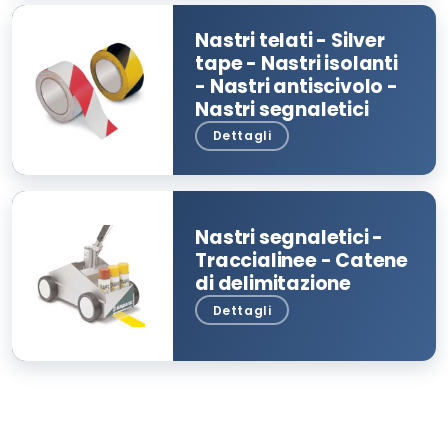
Nastri telati - Silver
tape - Nastri isolanti
- Nastri antiscivolo -
Nastri segnaletici
Nastri segnaletici -
Traccialinee - Catene
di delimitazione