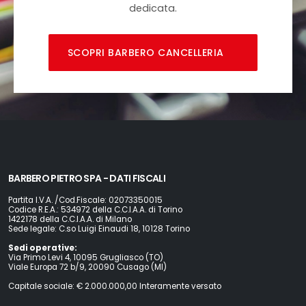
dedicata.
SCOPRI BARBERO CANCELLERIA
BARBERO PIETRO SPA - DATI FISCALI
Partita I.V.A. /Cod.Fiscale: 02073350015
Codice R.E.A.: 534972 della C.C.I.A.A. di Torino
1422178 della C.C.I.A.A. di Milano
Sede legale: C.so Luigi Einaudi 18, 10128 Torino
Sedi operative:
Via Primo Levi 4, 10095 Grugliasco (TO)
Viale Europa 72 b/9, 20090 Cusago (MI)
Capitale sociale: € 2.000.000,00 Interamente versato