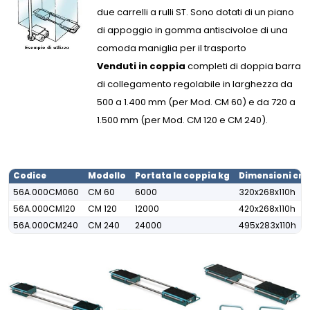
due carrelli a rulli ST. Sono dotati di un piano
di appoggio in gomma antiscivoloe di una
comoda maniglia per il trasporto
Venduti in coppia
completi di doppia barra
di collegamento regolabile in larghezza da
500 a 1.400 mm (per Mod. CM 60) e da 720 a
1.500 mm (per Mod. CM 120 e CM 240).
Codice
Modello
Portata la coppia kg
Dimensioni cm
56A.000CM060
CM 60
6000
320x268x110h
56A.000CM120
CM 120
12000
420x268x110h
56A.000CM240
CM 240
24000
495x283x110h