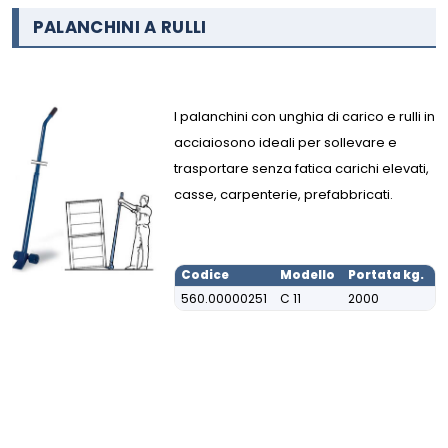
PALANCHINI A RULLI
I palanchini con unghia di carico e rulli in
acciaiosono ideali per sollevare e
trasportare senza fatica carichi elevati,
casse, carpenterie, prefabbricati.
Codice
Modello
Portata kg.
A
560.00000251
C 11
2000
1