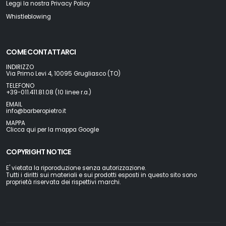
Leggi la nostra Privacy Policy
Whistleblowing
COME CONTATTARCI
INDIRIZZO
Via Primo Levi 4, 10095 Grugliasco (TO)
TELEFONO
+39-011.411.81.08 (10 linee r.a.)
EMAIL
info@barberopietro.it
MAPPA
Clicca qui per la mappa Google
COPYRIGHT NOTICE
E' vietata la riporoduzione senza autorizzazione.
Tutti i diritti sui materiali e sui prodotti esposti in questo sito sono
proprietà riservata dei rispettivi marchi.