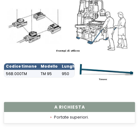
Codice timone
Modello
Lunghezza mm.
56B.000TM
TM 95
950
A RICHIESTA
Portate superiori.