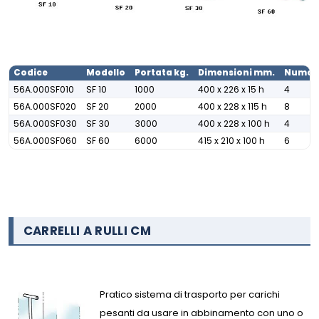
Codice
Modello
Portata kg.
Dimensioni mm.
Numero
56A.000SF010
SF 10
1000
400 x 226 x 15 h
4
56A.000SF020
SF 20
2000
400 x 228 x 115 h
8
56A.000SF030
SF 30
3000
400 x 228 x 100 h
4
56A.000SF060
SF 60
6000
415 x 210 x 100 h
6
CARRELLI A RULLI CM
Pratico sistema di trasporto per carichi
pesanti da usare in abbinamento con uno o