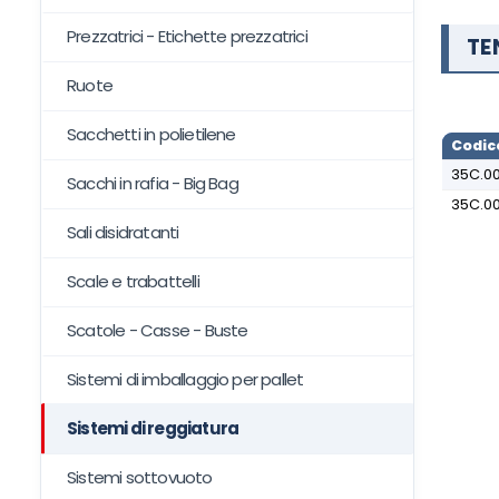
Prezzatrici - Etichette prezzatrici
TE
Ruote
Sacchetti in polietilene
Codic
35C.0
Sacchi in rafia - Big Bag
35C.0
Sali disidratanti
Scale e trabattelli
Scatole - Casse - Buste
Sistemi di imballaggio per pallet
Sistemi di reggiatura
Sistemi sottovuoto