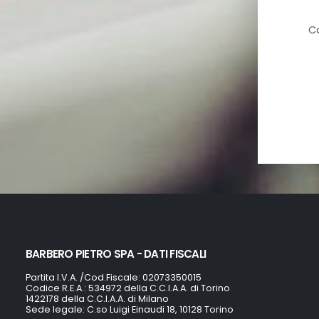
Ca
BARBERO PIETRO SPA - DATI FISCALI
Partita I.V.A. /Cod.Fiscale: 02073350015
Codice R.E.A.: 534972 della C.C.I.A.A. di Torino
1422178 della C.C.I.A.A. di Milano
Sede legale: C.so Luigi Einaudi 18, 10128 Torino