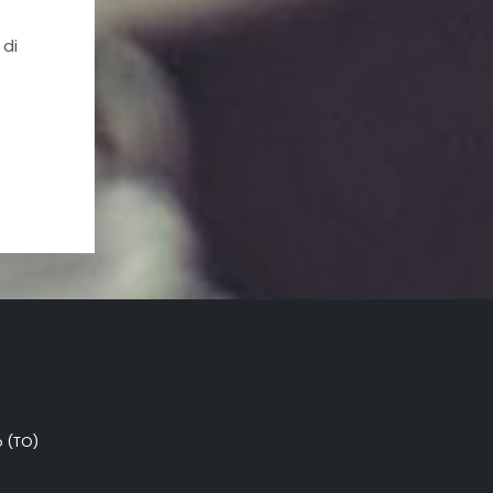
 di
o (TO)