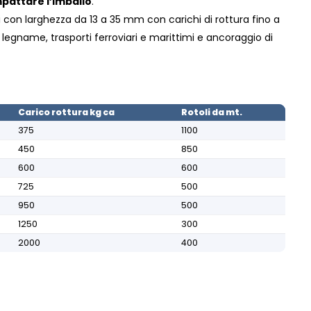
pattare l’imballo
.
i con larghezza da 13 a 35 mm con carichi di rottura fino a
i legname, trasporti ferroviari e marittimi e ancoraggio di
Carico rottura kg ca
Rotoli da mt.
375
1100
450
850
600
600
725
500
950
500
1250
300
2000
400