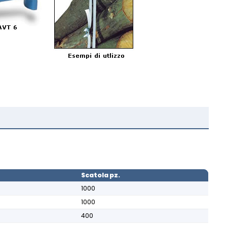
Scatola pz.
1000
1000
400