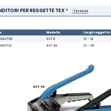
NDITORI PER REGGETTE TEX ®
Torna su
e
Modello
Largh reggetta 
00AVT06
AVT 6
13 – 19
00AVT12
AVT 40
13 – 35