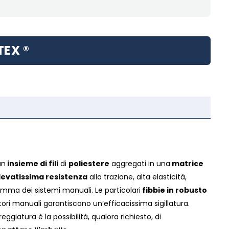
TEX ®
un
insieme di fili
di
poliestere
aggregati in una
matrice
levatissima resistenza
alla trazione, alta elasticità,
gamma dei sistemi manuali. Le particolari
fibbie in robusto
itori manuali garantiscono un’efficacissima sigillatura.
eggiatura è la possibilità, qualora richiesto, di