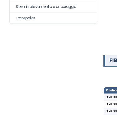
Sitemi sollevamento e ancoraggio
Transpallet
FI
Codic
35B.0
35B.0
35B.0