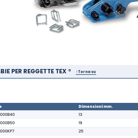
BBIE PER REGGETTE TEX ®
Torna su
e
Dimensioni mm.
0000B40
13
0000B50
19
0000KP7
25