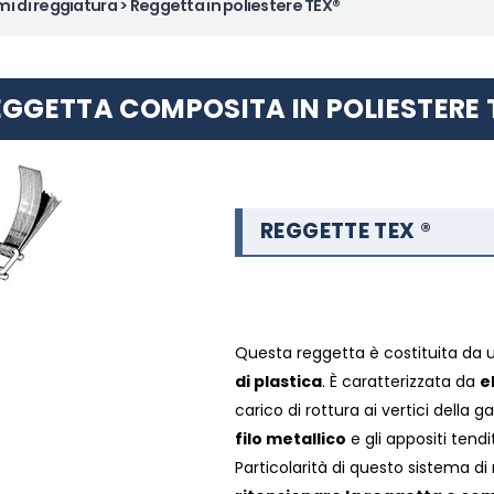
mi di reggiatura
> Reggetta in poliestere TEX®
EGGETTA COMPOSITA IN POLIESTERE 
REGGETTE TEX ®
Questa reggetta è costituita da 
di plastica
. È caratterizzata da
e
carico di rottura ai vertici della 
filo metallico
e gli appositi tend
Particolarità di questo sistema di r