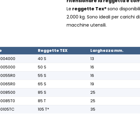
ritensionare la reggetta e com
Le
reggette Tex®
sono disponibil
2.000 kg. Sono ideali per carichi d
macchine utensili.
e
Reggette TEX
Larghezza mm.
0004000
40 S
13
0005000
50 S
16
00055R0
55 S
16
00065R0
65 S
19
0008500
85 S
25
00085T0
85 T
25
00105TC
105 T*
35