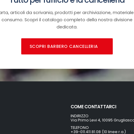
rta, articoli da scrivania, prodotti per archiviazione, materiale
consumo. Scopri il catalogo completo della nostra divisione
dedicata.
SCOPRI BARBERO CANCELLERIA
COME CONTATTARCI
INDIRIZZO
Via Primo Levi 4, 10095 Grugliasc
TELEFONO
+39-011.411.81.08 (10 linee r.a.)