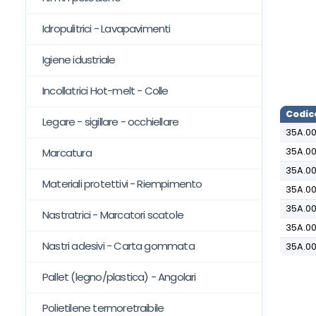
Idropulitrici - Lavapavimenti
Igiene idustriale
Incollatrici Hot-melt - Colle
Codic
Legare - sigillare - occhiellare
35A.0
35A.0
Marcatura
35A.0
Materiali protettivi - Riempimento
35A.0
35A.0
Nastratrici - Marcatori scatole
35A.0
Nastri adesivi - Carta gommata
35A.0
Pallet (legno/plastica) - Angolari
Polietilene termoretraibile