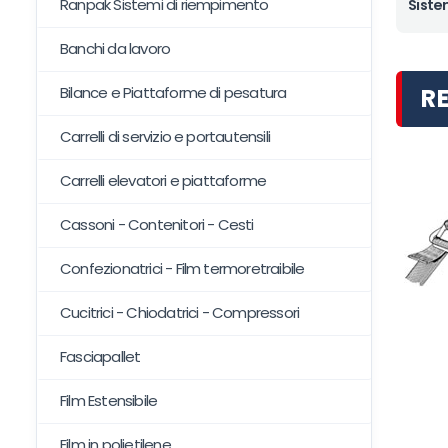
Ranpak Sistemi di riempimento
Siste
Banchi da lavoro
R
Bilance e Piattaforme di pesatura
Carrelli di servizio e portautensili
Carrelli elevatori e piattaforme
Cassoni - Contenitori - Cesti
Confezionatrici - Film termoretraibile
Cucitrici - Chiodatrici - Compressori
Fasciapallet
Film Estensibile
Film in polietilene