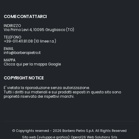
COME CONTATTARCI
INDIRIZZO
Via Primo Levi 4, 10095 Grugliasco (TO)
TELEFONO
+39-011.411.81.08 (10 linee r.a.)
EMAIL
info@barberopietro.it
MAPPA
Clicca qui per la mappa Google
COPYRIGHT NOTICE
E' vietata la riporoduzione senza autorizzazione.
Tutti i diritti sui materiali e sui prodotti esposti in questo sito sono
proprietà riservata dei rispettivi marchi.
© Copyrights reserved - 2026 Barbero Pietro S.p.A. All Rights Reserved
Sito web (sviluppo e grafica):
Opera126 Web Solutions Srls