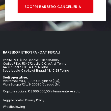
SCOPRI BARBERO CANCELLERIA
BARBERO PIETRO SPA - DATI FISCALI
Partita I.V.A. /Cod.Fiscale: 02073350015
Codice R.E.A.: 534972 della C.C.I.A.A. di Torino
1422178 della C.C.I.A.A. di Milano
Sede legale: C.so Luigi Einaudi 18, 10128 Torino
Sedi operative:
Via Primo Levi 4, 10095 Grugliasco (TO)
Viale Europa 72 b/9, 20090 Cusago (MI)
Capitale sociale: € 2.000.000,00 Interamente versato
Leggi la nostra Privacy Policy
Whistleblowing