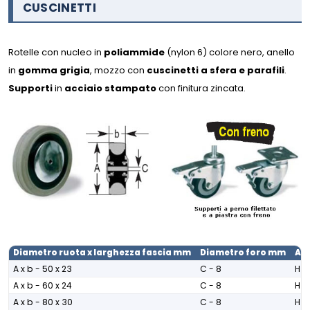
CUSCINETTI
Rotelle con nucleo in
poliammide
(nylon 6) colore nero, anello
in
gomma grigia
, mozzo con
cuscinetti a sfera e parafili
.
Supporti
in
acciaio stampato
con finitura zincata
.
Diametro ruota x larghezza fascia mm
Diametro foro mm
Alt
A x b - 50 x 23
C - 8
H -
A x b - 60 x 24
C - 8
H -
A x b - 80 x 30
C - 8
H -