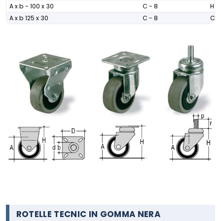
A x b - 100 x 30
C - 8
H -
A x b 125 x 30
C - 8
C -
ROTELLE TECNIC IN GOMMA NERA