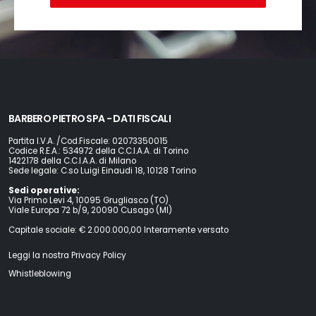
BARBERO PIETRO SPA - DATI FISCALI
Partita I.V.A. /Cod.Fiscale: 02073350015
Codice R.E.A.: 534972 della C.C.I.A.A. di Torino
1422178 della C.C.I.A.A. di Milano
Sede legale: C.so Luigi Einaudi 18, 10128 Torino
Sedi operative:
Via Primo Levi 4, 10095 Grugliasco (TO)
Viale Europa 72 b/9, 20090 Cusago (MI)
Capitale sociale: € 2.000.000,00 Interamente versato
Leggi la nostra Privacy Policy
Whistleblowing