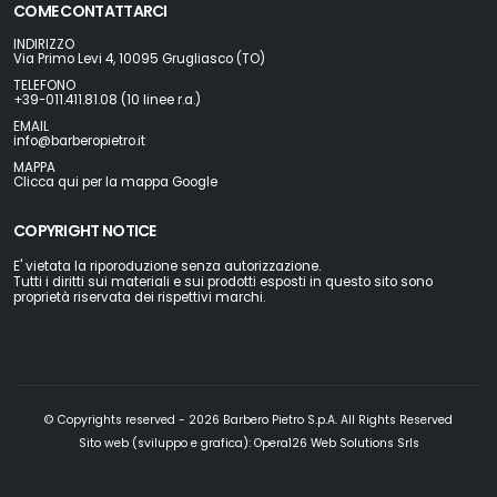
COME CONTATTARCI
INDIRIZZO
Via Primo Levi 4, 10095 Grugliasco (TO)
TELEFONO
+39-011.411.81.08 (10 linee r.a.)
EMAIL
info@barberopietro.it
MAPPA
Clicca qui per la mappa Google
COPYRIGHT NOTICE
E' vietata la riporoduzione senza autorizzazione.
Tutti i diritti sui materiali e sui prodotti esposti in questo sito sono
proprietà riservata dei rispettivi marchi.
© Copyrights reserved - 2026 Barbero Pietro S.p.A. All Rights Reserved
Sito web (sviluppo e grafica):
Opera126 Web Solutions Srls