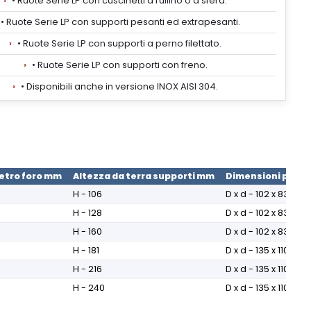
• Ruote Serie LP con cuscinetti a rullino o a sfera.
• Ruote Serie LP con supporti pesanti ed extrapesanti.
• Ruote Serie LP con supporti a perno filettato.
• Ruote Serie LP con supporti con freno.
• Disponibili anche in versione INOX AISI 304.
etro foro mm
Altezza da terra supporti mm
Dimensioni piast
H - 106
D x d - 102 x 83
H - 128
D x d - 102 x 83
0
H - 160
D x d - 102 x 83
0
H - 181
D x d - 135 x 110
5
H - 216
D x d - 135 x 110
5
H - 240
D x d - 135 x 110