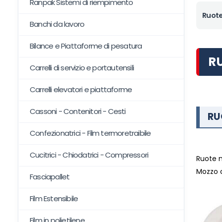
Ranpak Sistemi di riempimento
Ruot
Banchi da lavoro
Bilance e Piattaforme di pesatura
R
Carrelli di servizio e portautensili
Carrelli elevatori e piattaforme
Cassoni - Contenitori - Cesti
RU
Confezionatrici - Film termoretraibile
Cucitrici - Chiodatrici - Compressori
Ruote 
Mozzo c
Fasciapallet
Film Estensibile
Film in polietilene