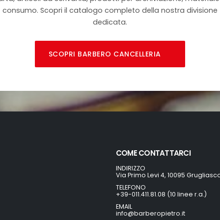
consumo. Scopri il catalogo completo della nostra divisione
dedicata.
SCOPRI BARBERO CANCELLERIA
COME CONTATTARCI
INDIRIZZO
Via Primo Levi 4, 10095 Grugliasc
TELEFONO
+39-011.411.81.08 (10 linee r.a.)
EMAIL
info@barberopietro.it