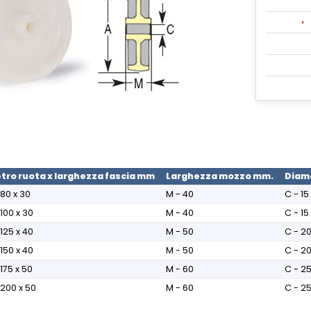
tro ruota x larghezza fascia mm
Larghezza mozzo mm.
Diam
 80 x 30
M - 40
C - 15
 100 x 30
M - 40
C - 15
 125 x 40
M - 50
C - 2
 150 x 40
M - 50
C - 2
 175 x 50
M - 60
C - 2
 200 x 50
M - 60
C - 2