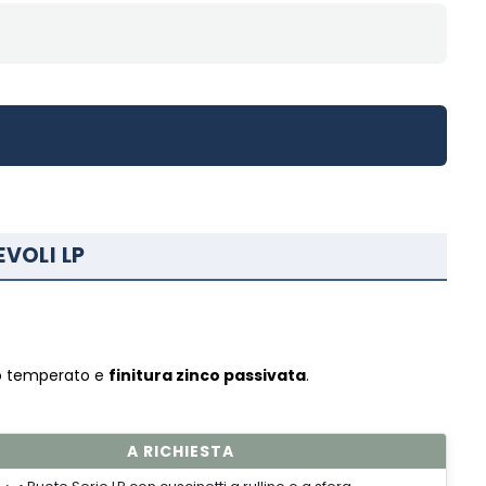
EVOLI LP
io temperato e
finitura zinco passivata
.
A RICHIESTA