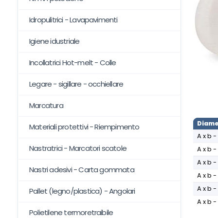
Idropulitrici - Lavapavimenti
Igiene idustriale
Incollatrici Hot-melt - Colle
Legare - sigillare - occhiellare
Marcatura
Diame
Materiali protettivi - Riempimento
A x b -
Nastratrici - Marcatori scatole
A x b -
A x b -
Nastri adesivi - Carta gommata
A x b -
A x b -
Pallet (legno/plastica) - Angolari
A x b -
Polietilene termoretraibile