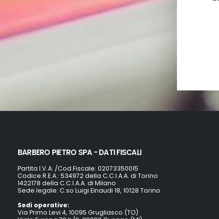
BARBERO PIETRO SPA - DATI FISCALI
Partita I.V.A. /Cod.Fiscale: 02073350015
Codice R.E.A.: 534972 della C.C.I.A.A. di Torino
1422178 della C.C.I.A.A. di Milano
Sede legale: C.so Luigi Einaudi 18, 10128 Torino
Sedi operative:
Via Primo Levi 4, 10095 Grugliasco (TO)