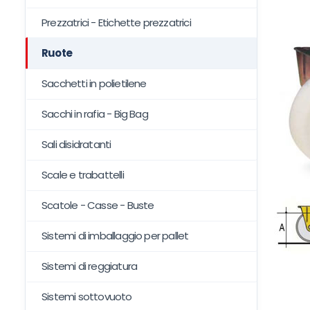
Prezzatrici - Etichette prezzatrici
Ruote
Sacchetti in polietilene
Sacchi in rafia - Big Bag
Sali disidratanti
Scale e trabattelli
Scatole - Casse - Buste
Sistemi di imballaggio per pallet
Sistemi di reggiatura
Sistemi sottovuoto