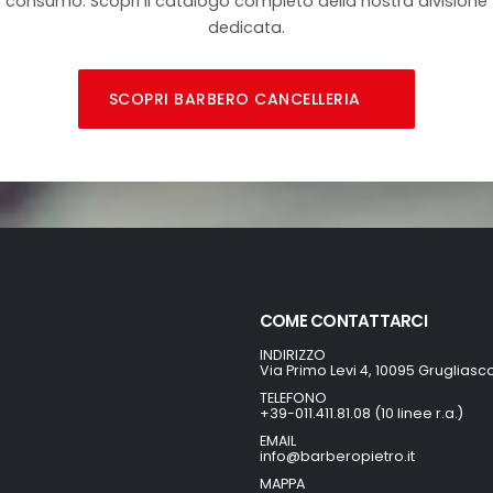
consumo. Scopri il catalogo completo della nostra divisione
dedicata.
SCOPRI BARBERO CANCELLERIA
COME CONTATTARCI
INDIRIZZO
Via Primo Levi 4, 10095 Grugliasc
TELEFONO
+39-011.411.81.08 (10 linee r.a.)
EMAIL
info@barberopietro.it
MAPPA