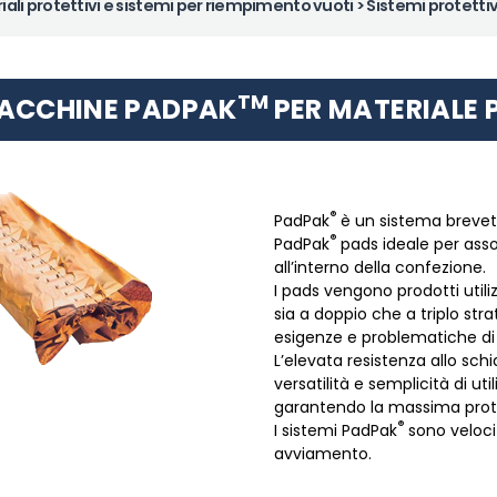
iali protettivi e sistemi per riempimento vuoti
> Sistemi protettiv
TM
ACCHINE PADPAK
PER MATERIALE 
®
PadPak
è un sistema brevet
®
PadPak
pads ideale per assor
all’interno della confezione.
I pads vengono prodotti utili
sia a doppio che a triplo st
esigenze e problematiche di 
L’elevata resistenza allo sc
versatilità e semplicità di u
garantendo la massima prote
®
I sistemi PadPak
sono veloci
avviamento.