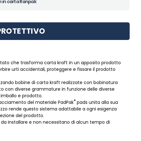
i in carta Ranpak
PROTETTIVO
tato che trasforma carta kraft in un apposito prodotto
bire urti accidentali, proteggere e fissare il prodotto
zzando bobine di carta kraft realizzate con bobinatura
rato con diverse grammature in funzione delle diverse
imballo e prodotto.
®
hiacciamento del materiale PadPak
pads unita alla sua
tilizzo rende questo sistema adattabile a ogni esigenza
zione del prodotto.
 da installare e non necessitano di alcun tempo di