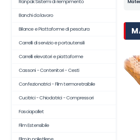
Ranpak Sistemi di riempimento
Mater
Banchi da lavoro
M
Bilance e Piattaforme di pesatura
Carrelli di servizio e portautensili
Carrelli elevatori e piattaforme
Cassoni - Contenitori - Cesti
Confezionatrici - Film termoretraibile
Cucitrici - Chiodatrici - Compressori
Fasciapallet
Film Estensibile
Film in polietilene