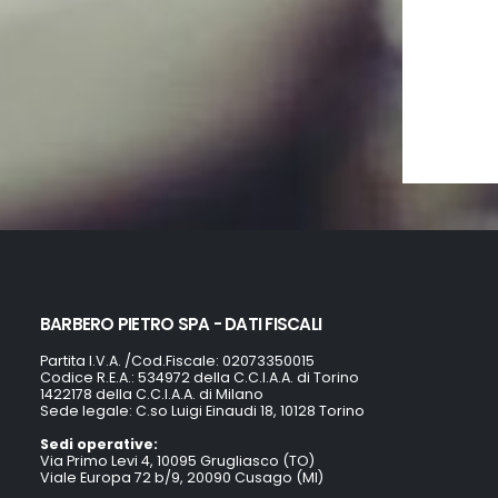
BARBERO PIETRO SPA - DATI FISCALI
Partita I.V.A. /Cod.Fiscale: 02073350015
Codice R.E.A.: 534972 della C.C.I.A.A. di Torino
1422178 della C.C.I.A.A. di Milano
Sede legale: C.so Luigi Einaudi 18, 10128 Torino
Sedi operative:
Via Primo Levi 4, 10095 Grugliasco (TO)
Viale Europa 72 b/9, 20090 Cusago (MI)