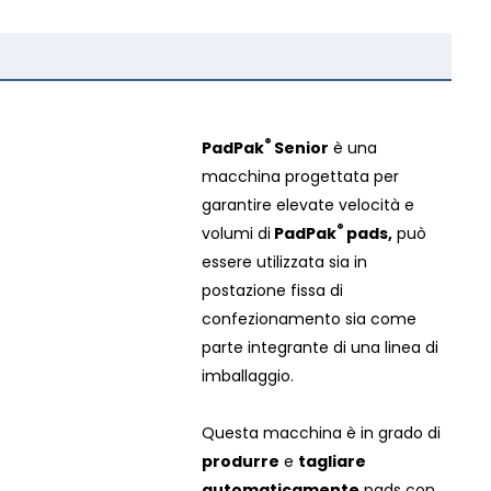
®
PadPak
Senior
è una
macchina progettata per
garantire elevate velocità e
®
volumi di
PadPak
pads,
può
essere utilizzata sia in
postazione fissa di
confezionamento sia come
parte integrante di una linea di
imballaggio.
Questa macchina è in grado di
produrre
e
tagliare
automaticamente
pads con