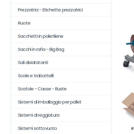
Prezzatrici - Etichette prezzatrici
Ruote
Sacchetti in polietilene
Sacchi in rafia - Big Bag
Sali disidratanti
Scale e trabattelli
Scatole - Casse - Buste
Sistemi di imballaggio per pallet
Sistemi di reggiatura
Sistemi sottovuoto