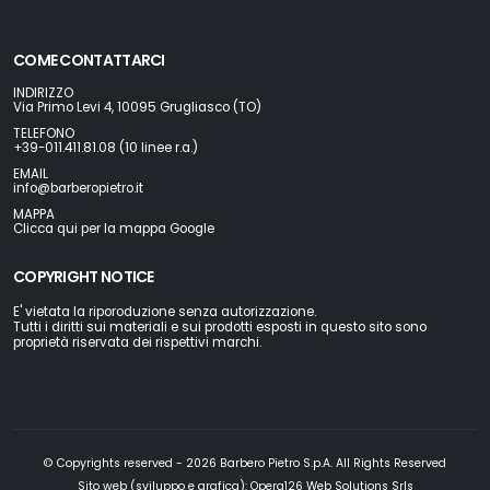
COME CONTATTARCI
INDIRIZZO
Via Primo Levi 4, 10095 Grugliasco (TO)
TELEFONO
+39-011.411.81.08 (10 linee r.a.)
EMAIL
info@barberopietro.it
MAPPA
Clicca qui per la mappa Google
COPYRIGHT NOTICE
E' vietata la riporoduzione senza autorizzazione.
Tutti i diritti sui materiali e sui prodotti esposti in questo sito sono
proprietà riservata dei rispettivi marchi.
© Copyrights reserved - 2026 Barbero Pietro S.p.A. All Rights Reserved
Sito web (sviluppo e grafica):
Opera126 Web Solutions Srls