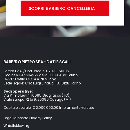
SCOPRI BARBERO CANCELLERIA
BARBERO PIETRO SPA - DATI FISCALI
Partita I.V.A. /Cod.Fiscale: 02073350015
Codice R.E.A.: 534972 della C.C.I.A.A. di Torino
1422178 della C.C.I.A.A. di Milano
Sede legale: C.so Luigi Einaudi 18, 10128 Torino
Sedi operative:
Via Primo Levi 4, 10095 Grugliasco (TO)
Viale Europa 72 b/9, 20090 Cusago (MI)
Capitale sociale: € 2.000.000,00 Interamente versato
Leggi la nostra Privacy Policy
Whistleblowing