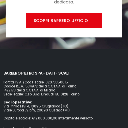
dedicata.
SCOPRI BARBERO UFFICIO
BARBERO PIETRO SPA - DATI FISCALI
Partita I.V.A. /Cod.Fiscale: 02073350015
Codice R.E.A.: 534972 della C.C.I.A.A. di Torino
1422178 della C.C.I.A.A. di Milano
Sede legale: C.so Luigi Einaudi 18, 10128 Torino
Sedi operative:
Via Primo Levi 4, 10095 Grugliasco (TO)
Viale Europa 72 b/9, 20090 Cusago (MI)
Capitale sociale: € 2.000.000,00 Interamente versato