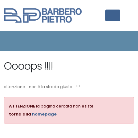
Oooops !!!!
attenzione... non è la strada giusta....!!!
ATTENZIONE
la pagina cercata non esiste
torna alla
homepage