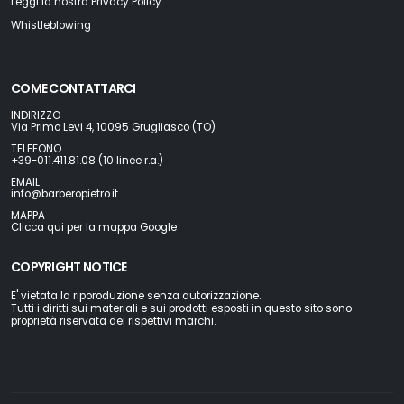
Leggi la nostra Privacy Policy
Whistleblowing
COME CONTATTARCI
INDIRIZZO
Via Primo Levi 4, 10095 Grugliasco (TO)
TELEFONO
+39-011.411.81.08 (10 linee r.a.)
EMAIL
info@barberopietro.it
MAPPA
Clicca qui per la mappa Google
COPYRIGHT NOTICE
E' vietata la riporoduzione senza autorizzazione.
Tutti i diritti sui materiali e sui prodotti esposti in questo sito sono
proprietà riservata dei rispettivi marchi.